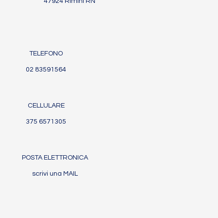
47924 Rimini RN
TELEFONO
02 83591564
CELLULARE
375 6571305
POSTA ELETTRONICA
scrivi una MAIL